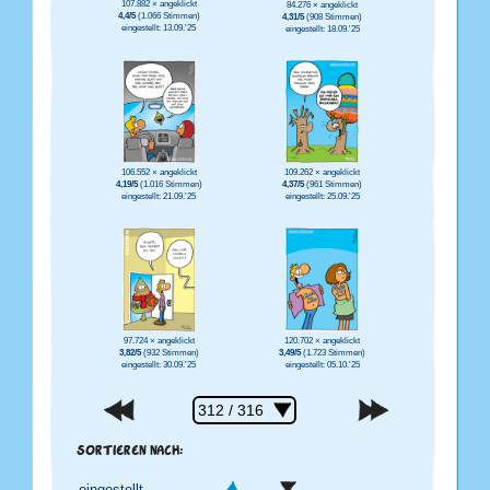
107.882 × angeklickt
84.276 × angeklickt
4,4/5
(1.066 Stimmen)
4,31/5
(908 Stimmen)
eingestellt: 13.09.'25
eingestellt: 18.09.'25
106.552 × angeklickt
109.262 × angeklickt
4,19/5
(1.016 Stimmen)
4,37/5
(961 Stimmen)
eingestellt: 21.09.'25
eingestellt: 25.09.'25
97.724 × angeklickt
120.702 × angeklickt
3,82/5
(932 Stimmen)
3,49/5
(1.723 Stimmen)
eingestellt: 30.09.'25
eingestellt: 05.10.'25
SORTIEREN NACH: