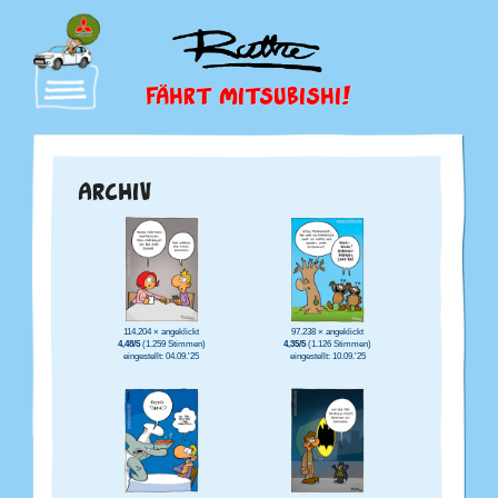
FÄHRT MITSUBISHI!
ARCHIV
114.204 × angeklickt
97.238 × angeklickt
4,48/5
(1.259 Stimmen)
4,35/5
(1.126 Stimmen)
eingestellt: 04.09.'25
eingestellt: 10.09.'25