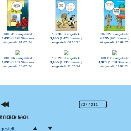
109.841 × angeklickt
109.366 × angeklickt
109.227 × angeklickt
4,43/5
(1.078 Stimmen)
3,68/5
(1.425 Stimmen)
4,37/5
(961 Stimmen)
eingestellt: 01.07.'24
eingestellt: 08.10.'25
eingestellt: 25.09.'25
108.836 × angeklickt
108.293 × angeklickt
108.112 × angeklickt
4,09/5
(1.089 Stimmen)
3,65/5
(1.135 Stimmen)
4,32/5
(1.058 Stimmen)
eingestellt: 16.02.'24
eingestellt: 11.07.'24
eingestellt: 11.02.'24
RTIEREN NACH:
ngestellt