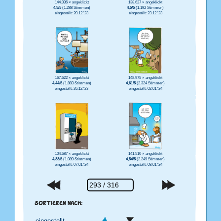
144.036 × angeklickt
138.627 × angeklickt
4,5/5
(1.288 Stimmen)
4,5/5
(1.192 Stimmen)
eingestellt: 20.12.'23
eingestellt: 23.12.'23
167.522 × angeklickt
148.975 × angeklickt
4,44/5
(1.883 Stimmen)
4,61/5
(2.324 Stimmen)
eingestellt: 26.12.'23
eingestellt: 02.01.'24
104.587 × angeklickt
141.510 × angeklickt
4,33/5
(1.089 Stimmen)
4,54/5
(2.249 Stimmen)
eingestellt: 07.01.'24
eingestellt: 08.01.'24
SORTIEREN NACH: