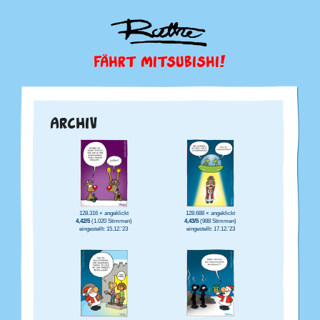
FÄHRT MITSUBISHI!
ARCHIV
128.316 × angeklickt
128.688 × angeklickt
4,42/5
(1.020 Stimmen)
4,43/5
(988 Stimmen)
eingestellt: 15.12.'23
eingestellt: 17.12.'23