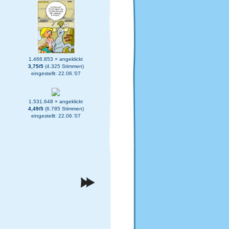
1.466.853 × angeklickt
3,75/5
(4.325 Stimmen)
eingestellt: 22.06.'07
1.531.648 × angeklickt
4,49/5
(6.785 Stimmen)
eingestellt: 22.06.'07