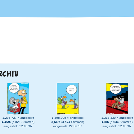
RCHIV
1.295.727 × angeklickt
1.308.295 × angeklickt
1.313.430 × angeklickt
4,46/5
(5.829 Stimmen)
3,66/5
(3.574 Stimmen)
4,5/5
(6.034 Stimmen)
eingestellt: 22.06.'07
eingestellt: 22.06.'07
eingestellt: 22.06.'07