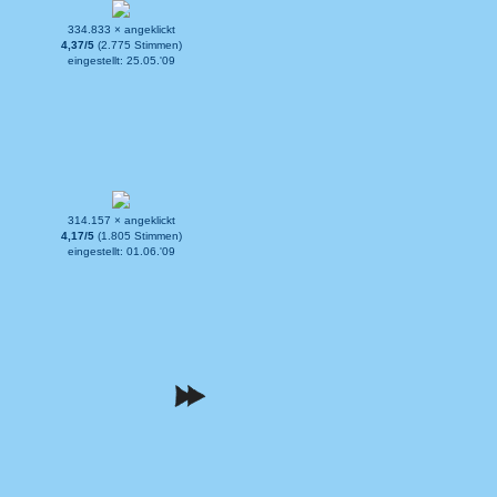
334.833 × angeklickt
4,37/5
(2.775 Stimmen)
eingestellt: 25.05.'09
314.157 × angeklickt
4,17/5
(1.805 Stimmen)
eingestellt: 01.06.'09