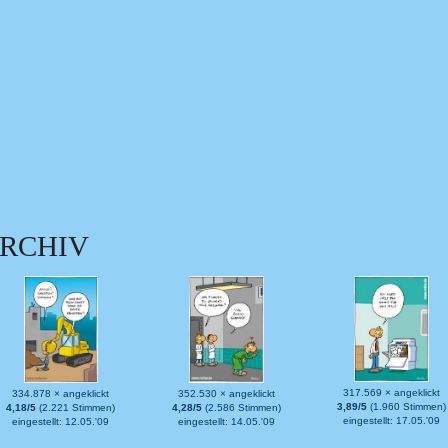
RCHIV
317.569 × angeklickt
334.878 × angeklickt
352.530 × angeklickt
3,89/5
(1.960 Stimmen)
4,18/5
(2.221 Stimmen)
4,28/5
(2.586 Stimmen)
eingestellt: 17.05.'09
eingestellt: 12.05.'09
eingestellt: 14.05.'09