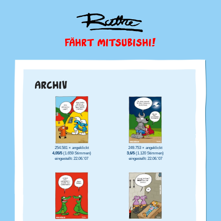
FÄHRT MITSUBISHI!
ARCHIV
254.581 × angeklickt
249.753 × angeklickt
4,05/5
(1.659 Stimmen)
3,6/5
(1.120 Stimmen)
eingestellt: 22.06.'07
eingestellt: 22.06.'07