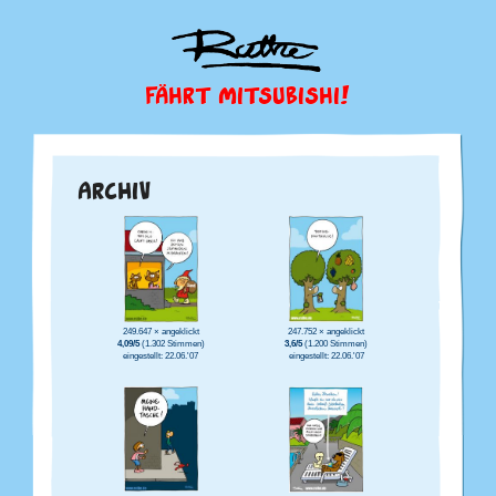
FÄHRT MITSUBISHI!
ARCHIV
249.647 × angeklickt
247.752 × angeklickt
4,09/5
(1.302 Stimmen)
3,6/5
(1.200 Stimmen)
eingestellt: 22.06.'07
eingestellt: 22.06.'07