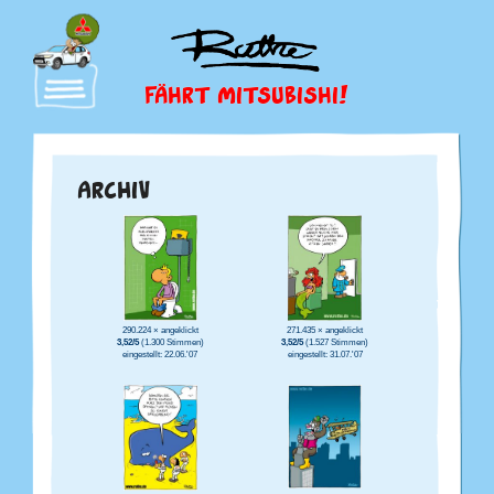
FÄHRT MITSUBISHI!
ARCHIV
290.224 × angeklickt
271.435 × angeklickt
3,52/5
(1.300 Stimmen)
3,52/5
(1.527 Stimmen)
eingestellt: 22.06.'07
eingestellt: 31.07.'07