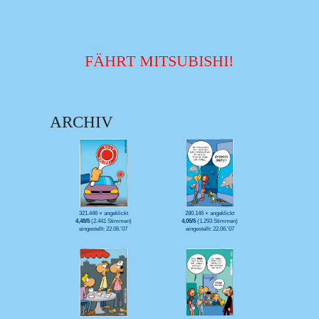
FÄHRT MITSUBISHI!
ARCHIV
321.446 × angeklickt
280.146 × angeklickt
4,48/5
(2.441 Stimmen)
4,05/5
(1.293 Stimmen)
eingestellt: 22.06.'07
eingestellt: 22.06.'07