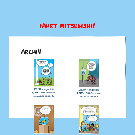
FÄHRT MITSUBISHI!
ARCHIV
158.111 × angeklickt
156.574 × angeklickt
4,06/5
(1.996 Stimmen)
4,04/5
(1.334 Stimmen)
eingestellt: 16.06.'25
eingestellt: 30.06.'25