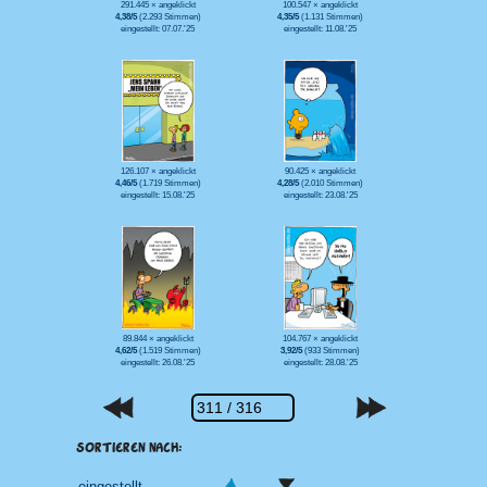
291.445 × angeklickt
100.547 × angeklickt
4,38/5
(2.293 Stimmen)
4,35/5
(1.131 Stimmen)
eingestellt: 07.07.'25
eingestellt: 11.08.'25
90.425 × angeklickt
126.107 × angeklickt
4,28/5
(2.010 Stimmen)
4,46/5
(1.719 Stimmen)
eingestellt: 23.08.'25
eingestellt: 15.08.'25
89.844 × angeklickt
104.767 × angeklickt
4,62/5
(1.519 Stimmen)
3,92/5
(933 Stimmen)
eingestellt: 26.08.'25
eingestellt: 28.08.'25
SORTIEREN NACH: