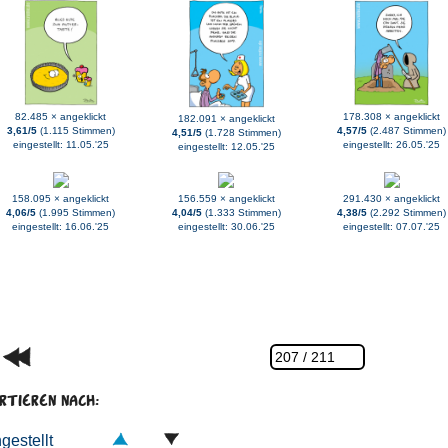
82.485 × angeklickt
178.308 × angeklickt
182.091 × angeklickt
3,61/5
(1.115 Stimmen)
4,57/5
(2.487 Stimmen)
4,51/5
(1.728 Stimmen)
eingestellt: 11.05.'25
eingestellt: 26.05.'25
eingestellt: 12.05.'25
158.095 × angeklickt
156.559 × angeklickt
291.430 × angeklickt
4,06/5
(1.995 Stimmen)
4,04/5
(1.333 Stimmen)
4,38/5
(2.292 Stimmen)
eingestellt: 16.06.'25
eingestellt: 30.06.'25
eingestellt: 07.07.'25
RTIEREN NACH:
ngestellt