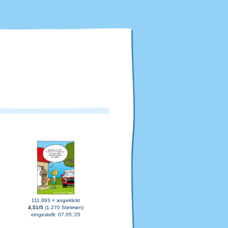
111.893 × angeklickt
4,51/5
(1.270 Stimmen)
eingestellt: 07.05.'25