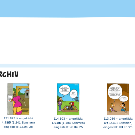
RCHIV
121.893 × angeklickt
114.393 × angeklickt
113.086 × angeklickt
4,48/5
(1.241 Stimmen)
4,01/5
(1.104 Stimmen)
4/5
(2.438 Stimmen)
eingestellt: 22.04.'25
eingestellt: 28.04.'25
eingestellt: 03.05.'25