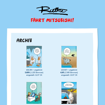
FÄHRT MITSUBISHI!
ARCHIV
108.304 × angeklickt
123.937 × angeklickt
3,65/5
(1.135 Stimmen)
4,6/5
(1.549 Stimmen)
eingestellt: 11.07.'24
eingestellt: 13.07.'24