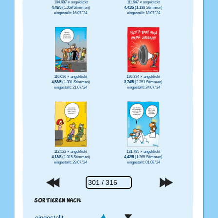
104.687 × angeklickt
111.647 × angeklickt
4,49/5
(1.059 Stimmen)
4,41/5
(1.138 Stimmen)
eingestellt: 16.07.'24
eingestellt: 18.07.'24
116.036 × angeklickt
126.334 × angeklickt
4,53/5
(1.331 Stimmen)
3,74/5
(2.351 Stimmen)
eingestellt: 21.07.'24
eingestellt: 24.07.'24
112.522 × angeklickt
131.795 × angeklickt
4,13/5
(1.015 Stimmen)
4,42/5
(1.365 Stimmen)
eingestellt: 29.07.'24
eingestellt: 01.08.'24
SORTIEREN NACH: