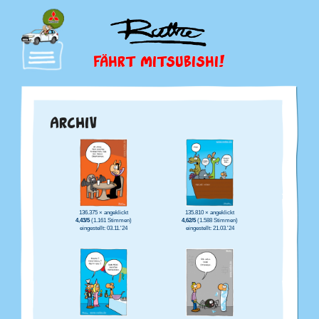
FÄHRT MITSUBISHI!
ARCHIV
136.375 × angeklickt
135.810 × angeklickt
4,43/5
(1.161 Stimmen)
4,62/5
(1.588 Stimmen)
eingestellt: 03.11.'24
eingestellt: 21.03.'24