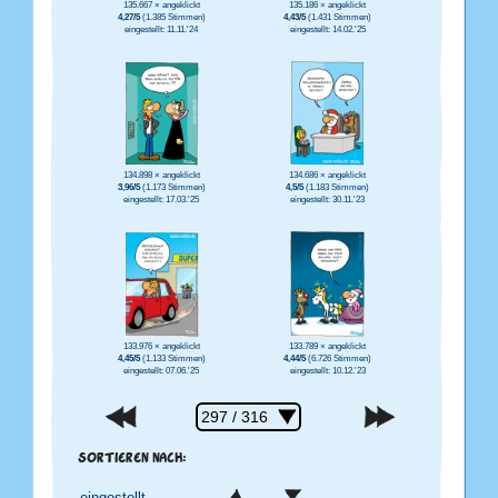
135.667 × angeklickt
135.186 × angeklickt
4,27/5
(1.385 Stimmen)
4,43/5
(1.431 Stimmen)
eingestellt: 11.11.'24
eingestellt: 14.02.'25
134.898 × angeklickt
134.686 × angeklickt
3,96/5
(1.173 Stimmen)
4,5/5
(1.183 Stimmen)
eingestellt: 17.03.'25
eingestellt: 30.11.'23
133.976 × angeklickt
133.789 × angeklickt
4,45/5
(1.133 Stimmen)
4,44/5
(6.726 Stimmen)
eingestellt: 07.06.'25
eingestellt: 10.12.'23
SORTIEREN NACH: