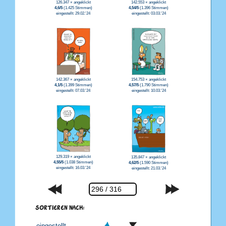
126.347 × angeklickt
142.553 × angeklickt
4,6/5
(1.425 Stimmen)
4,54/5
(1.396 Stimmen)
eingestellt: 29.02.'24
eingestellt: 03.03.'24
142.367 × angeklickt
154.753 × angeklickt
4,1/5
(1.399 Stimmen)
4,57/5
(1.790 Stimmen)
eingestellt: 07.03.'24
eingestellt: 10.03.'24
129.319 × angeklickt
135.847 × angeklickt
4,55/5
(1.038 Stimmen)
4,62/5
(1.590 Stimmen)
eingestellt: 16.03.'24
eingestellt: 21.03.'24
SORTIEREN NACH: