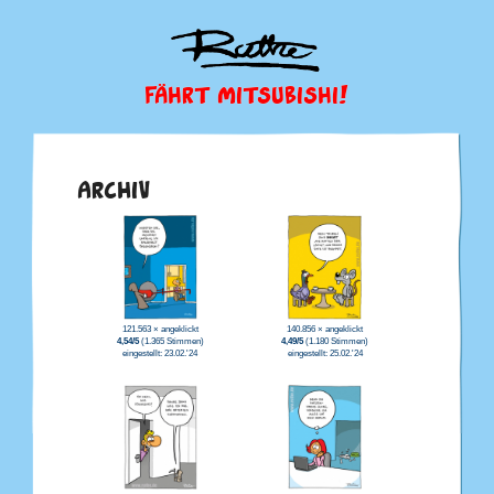
FÄHRT MITSUBISHI!
ARCHIV
121.563 × angeklickt
140.856 × angeklickt
4,54/5
(1.365 Stimmen)
4,49/5
(1.180 Stimmen)
eingestellt: 23.02.'24
eingestellt: 25.02.'24