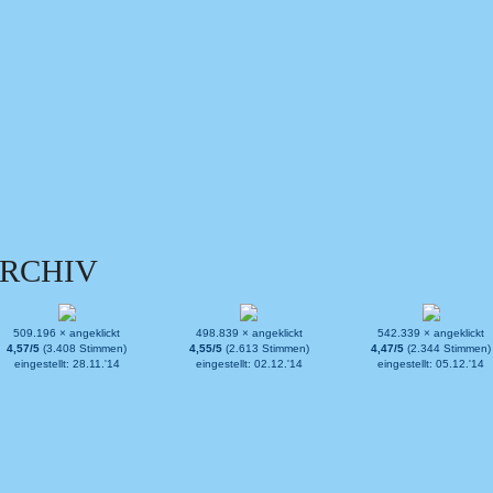
RCHIV
509.196 × angeklickt
498.839 × angeklickt
542.339 × angeklickt
4,57/5
(3.408 Stimmen)
4,55/5
(2.613 Stimmen)
4,47/5
(2.344 Stimmen)
eingestellt: 28.11.'14
eingestellt: 02.12.'14
eingestellt: 05.12.'14