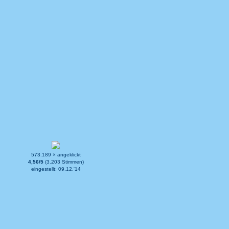
573.189 × angeklickt
4,56/5
(3.203 Stimmen)
eingestellt: 09.12.'14