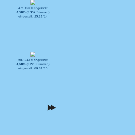
471.496 × angeklickt
4,58/5
(3.352 Stimmen)
eingestellt: 25.12.'14
587.243 × angeklickt
4,58/5
(5.220 Stimmen)
eingestellt: 09.01.'15