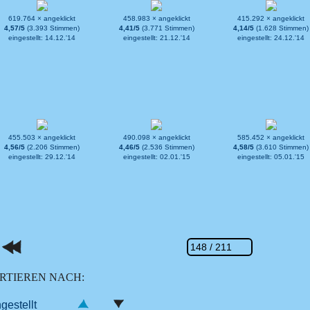
619.764 × angeklickt
458.983 × angeklickt
415.292 × angeklickt
4,57/5
(3.393 Stimmen)
4,41/5
(3.771 Stimmen)
4,14/5
(1.628 Stimmen)
eingestellt: 14.12.'14
eingestellt: 21.12.'14
eingestellt: 24.12.'14
455.503 × angeklickt
490.098 × angeklickt
585.452 × angeklickt
4,56/5
(2.206 Stimmen)
4,46/5
(2.536 Stimmen)
4,58/5
(3.610 Stimmen)
eingestellt: 29.12.'14
eingestellt: 02.01.'15
eingestellt: 05.01.'15
RTIEREN NACH:
ngestellt