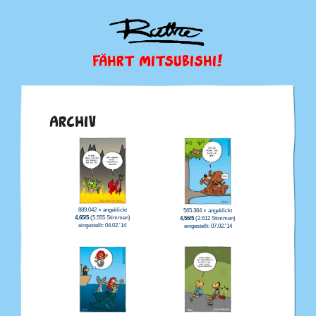
FÄHRT MITSUBISHI!
ARCHIV
889.042 × angeklickt
565.364 × angeklickt
4,65/5
(5.555 Stimmen)
4,56/5
(2.612 Stimmen)
eingestellt: 04.02.'14
eingestellt: 07.02.'14