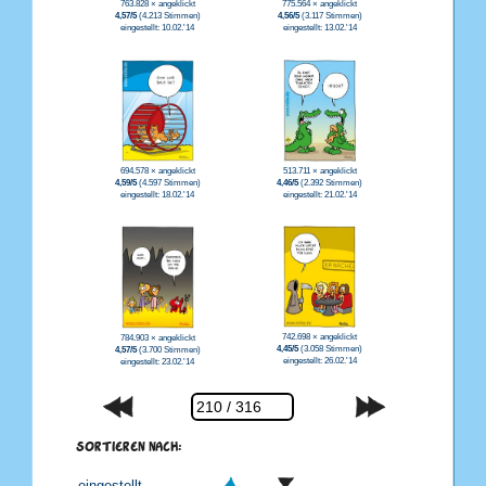
775.564 × angeklickt
763.828 × angeklickt
4,56/5
(3.117 Stimmen)
4,57/5
(4.213 Stimmen)
eingestellt: 13.02.'14
eingestellt: 10.02.'14
513.711 × angeklickt
694.578 × angeklickt
4,46/5
(2.392 Stimmen)
4,59/5
(4.597 Stimmen)
eingestellt: 21.02.'14
eingestellt: 18.02.'14
742.698 × angeklickt
784.903 × angeklickt
4,45/5
(3.058 Stimmen)
4,57/5
(3.700 Stimmen)
eingestellt: 26.02.'14
eingestellt: 23.02.'14
SORTIEREN NACH: