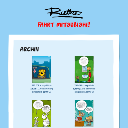
FÄHRT MITSUBISHI!
ARCHIV
273.008 × angeklickt
254.450 × angeklickt
3,52/5
(1.764 Stimmen)
3,52/5
(1.245 Stimmen)
eingestellt: 11.09.'07
eingestellt: 22.06.'07