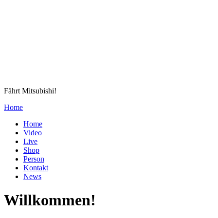
Fährt Mitsubishi!
Home
Home
Video
Live
Shop
Person
Kontakt
News
Willkommen!